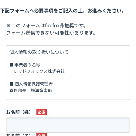
下記フォームへ必要事項をご記入の上、お進みください。
※このフォームはfirefox非推奨です。
フォーム送信できない可能性があります。
個人情報の取り扱いについて
■ 事業者の名称
レッドフォックス株式会社
■ 個人情報保護管理者
管理部長 横溝竜太郎
■ 利用目的
(1)お客様からのお問い合わせに、回答させていただくため
お名前（姓）
(2)各種資料の送付、その他、お客様がお求めになられたサー
ビスをご提供するため
(3)お客様へ新たな当社のサービスの立案や、サービス内容の
充実等に反映させていただくため
お名前（名）