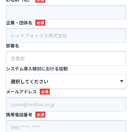
■ 個人情報の第三者提供について
法令に基づく場合を除き、あらかじめご本人の同意を得るこ
企業・団体名
となく、個人情報を第三者に提供しません。
■ 個人情報提供の任意性ついて
当社に対して個人情報を提出することは任意ですが、提出さ
部署名
れない場合には、当社からの返信やサービスを実施できない
場合があります。
■ 個人情報の委託について
システム導入検討における役割
利用目的の達成に必要な範囲内において、他の事業者へ個人
情報を委託することがあります。
この場合には、個人情報保護体制が整備された委託先を選定
メールアドレス
するとともに、個人情報保護に関する契約を締結します。
■ クッキー（cookie）の使用によるアクセス情報の収集
当ウェブサイトでは、お客さまのホームページ利用状況を、
携帯電話番号
クッキー※1という技術を用いて取得しています。
※1 クッキー（cookie）とは、ウェブサイトに訪問されたお
客さまの［ブラウザを識別する情報］を、お客さまのコン