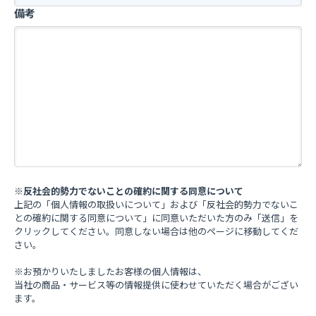
ピュータ端末等（モバイル、タブレット、その他デバイスを
備考
含む）に保存することで、お客さまが再度、当サイトを訪問
された際に、より便利にご利用、閲覧していただくための技
術です。
■ 取得した個人情報の開示等および問合せ窓口
当社がご本人又はその代理人から、当社が保有する個人情報
について、ご本人(又はその代理人)からの求めにより、
利用目的の通知、開示、訂正、追加、削除、消去及び利用ま
たは第三者への提供の停止、第三者提供の記録（以下、“開示
等の請求”という。）の停止に応じます。
なお、下記に該当する場合は、その旨をお知らせし、求めに
応じないことがあります。
※
反社会的勢力でないことの確約に関する同意について
・本人又は第三者の生命，身体又は財産に危害が及ぶおそれ
上記の「個人情報の取扱いについて」および「反社会的勢力でないこ
のある場合
との確約に関する同意について」に同意いただいた方のみ「送信」を
・違法又は不当な行為を助長し，又は誘発するおそれのある
クリックしてください。同意しない場合は他のページに移動してくだ
場合
さい。
・国の安全が害されるおそれ，他国若しくは国際機関との信
※お預かりいたしましたお客様の個人情報は、
頼関係が損なわれるおそれ
当社の商品・サービス等の情報提供に使わせていただく場合がござい
又は他国若しくは国際機関との交渉上不利益を被るおそれの
ます。
ある場合