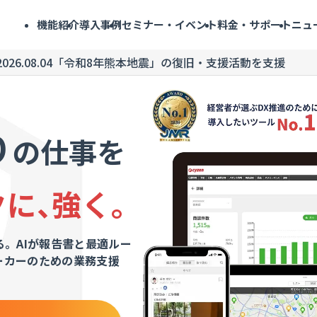
機能紹介
導入事例
セミナー・イベント
料金・サポート
ニュ
2026.08.04
「令和8年熊本地震」の復旧・支援活動を支援
り
の仕事を
クに
、
強く
。
。AIが報告書と最適ルー
ワーカーのための業務支援