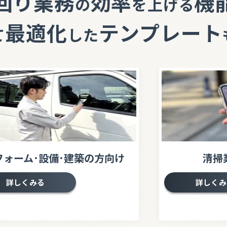
回り
業務
効率
機
の
を上げる
最適化
テンプレート
て
した
フォーム･設備･建築の方向け
清掃
詳しくみる
詳しくみ