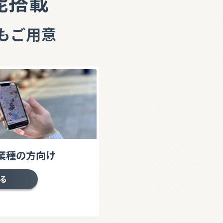
能搭載
もご用意
業種の方向け
る