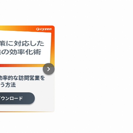
効率的な訪問営業を
建設業界のDX推進：cy
う方法
効率化と勤怠管理を
ダウンロード
資料ダウンロー