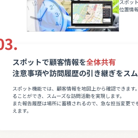
スポッ
位置情
03.
スポットで顧客情報を
全体共有
注意事項や訪問履歴の引き継ぎをスム
スポット機能では、顧客情報を地図上から確認できます
ることができ、スムーズな訪問活動を実現します。
また報告履歴は場所に蓄積されるので、急な担当変更で
えます。