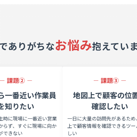
お悩み
で
ありがちな
抱えてい
課題②
課題③
ら一番近い作業員
地図上で顧客の位
を
知りたい
確認したい
生時に現場に一番近い営業
一日に大量の訪問先があるため
からず、すぐに現場に向か
上で顧客情報を確認できるツー
ができない
しい