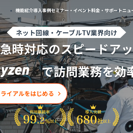
機能紹介
導入事例
セミナー・イベント
料金・サポート
ニュ
ネット回線・ケーブルTV業界向け
急時対応の
スピードア
で
訪問業務を効
トライアルをはじめる