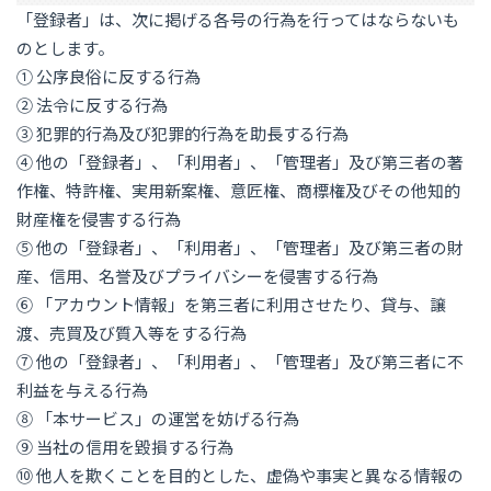
「登録者」は、次に掲げる各号の行為を行ってはならないも
のとします。
① 公序良俗に反する行為
② 法令に反する行為
③ 犯罪的行為及び犯罪的行為を助長する行為
④ 他の「登録者」、「利用者」、「管理者」及び第三者の著
作権、特許権、実用新案権、意匠権、商標権及びその他知的
財産権を侵害する行為
⑤ 他の「登録者」、「利用者」、「管理者」及び第三者の財
産、信用、名誉及びプライバシーを侵害する行為
⑥ 「アカウント情報」を第三者に利用させたり、貸与、譲
渡、売買及び質入等をする行為
⑦ 他の「登録者」、「利用者」、「管理者」及び第三者に不
利益を与える行為
⑧ 「本サービス」の運営を妨げる行為
⑨ 当社の信用を毀損する行為
⑩ 他人を欺くことを目的とした、虚偽や事実と異なる情報の