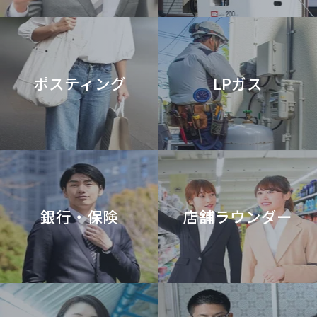
・当社の業務の適正な実施に著しい支障を及ぼすおそれがある場合
・法令に違反することとなる場合
開示や訂正等を請求される場合には、下記までご連絡ください。 折り
返し手続きのご案内をさせていただきます。
＜個人情報の取扱いに関する問合せ＞
ポスティング
LPガス
〒105-0004
東京都港区新橋五丁目35番8号 水野ビル2階
レッドフォックス株式会社 「個人情報問合せ窓口」宛て
Tel:03-6452-8040(代表)
Mail:privacy@redfox.co.jp
銀行・保険
店舗ラウンダー