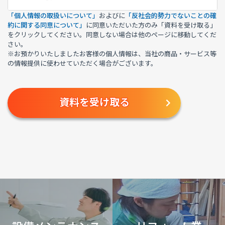
「個人情報の取扱いについて」
およびに
「反社会的勢力でないことの確
■ 利用目的
約に関する同意について」
に同意いただいた方のみ「資料を受け取る」
(1)お客様からのお問い合わせに、回答させていただくため
をクリックしてください。同意しない場合は他のページに移動してくだ
(2)各種資料の送付、その他、お客様がお求めになられたサービスをご
さい。
提供するため
(3)お客様へ新たな当社のサービスの立案や、サービス内容の充実等に
※お預かりいたしましたお客様の個人情報は、当社の商品・サービス等
反映させていただくため
の情報提供に使わせていただく場合がございます。
■ 個人情報の第三者提供について
法令に基づく場合を除き、あらかじめご本人の同意を得ることなく、個
人情報を第三者に提供しません。
■ 個人情報提供の任意性ついて
当社に対して個人情報を提出することは任意ですが、提出されない場合
には、当社からの返信やサービスを実施できない場合があります。
■ 個人情報の委託について
利用目的の達成に必要な範囲内において、他の事業者へ個人情報を委託
することがあります。
この場合には、個人情報保護体制が整備された委託先を選定するととも
に、個人情報保護に関する契約を締結します。
■ クッキー（cookie）の使用によるアクセス情報の収集