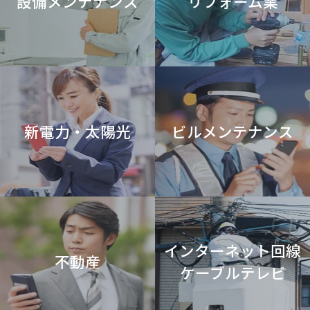
設備メンテナンス
リフォーム業
当ウェブサイトでは、お客さまのホームページ利用状況を、クッキー
※1という技術を用いて取得しています。
※1 クッキー（cookie）とは、ウェブサイトに訪問されたお客さまの
［ブラウザを識別する情報］を、お客さまのコンピュータ端末等（モバ
イル、タブレット、その他デバイスを含む）に保存することで、お客さ
まが再度、当サイトを訪問された際に、より便利にご利用、閲覧してい
ただくための技術です。
■ 取得した個人情報の開示等および問合せ窓口
当社がご本人又はその代理人から、当社が保有する個人情報について、
新電力・太陽光
ビルメンテナンス
ご本人(又はその代理人)からの求めにより、
利用目的の通知、開示、訂正、追加、削除、消去及び利用または第三者
への提供の停止、第三者提供の記録（以下、“開示等の請求”という。）
の停止に応じます。
なお、下記に該当する場合は、その旨をお知らせし、求めに応じないこ
とがあります。
・本人又は第三者の生命，身体又は財産に危害が及ぶおそれのある場合
・違法又は不当な行為を助長し，又は誘発するおそれのある場合
インターネット回線
・国の安全が害されるおそれ，他国若しくは国際機関との信頼関係が損
不動産
なわれるおそれ
ケーブルテレビ
又は他国若しくは国際機関との交渉上不利益を被るおそれのある場合
・犯罪の予防，鎮圧又は捜査その他の公共の安全と秩序維持に支障が及
ぶおそれのある場合