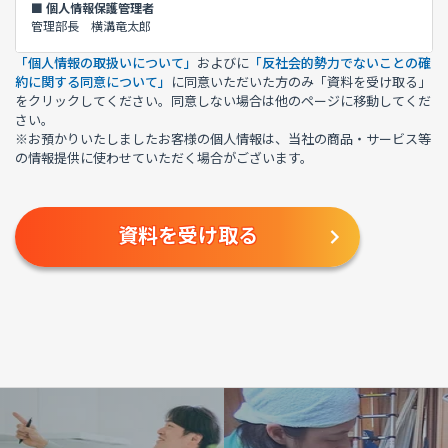
■ 個人情報保護管理者
管理部長 横溝竜太郎
「個人情報の取扱いについて」
およびに
「反社会的勢力でないことの確
■ 利用目的
約に関する同意について」
に同意いただいた方のみ「資料を受け取る」
(1)お客様からのお問い合わせに、回答させていただくため
をクリックしてください。同意しない場合は他のページに移動してくだ
(2)各種資料の送付、その他、お客様がお求めになられたサービスをご
さい。
提供するため
(3)お客様へ新たな当社のサービスの立案や、サービス内容の充実等に
※お預かりいたしましたお客様の個人情報は、当社の商品・サービス等
反映させていただくため
の情報提供に使わせていただく場合がございます。
■ 個人情報の第三者提供について
法令に基づく場合を除き、あらかじめご本人の同意を得ることなく、個
人情報を第三者に提供しません。
■ 個人情報提供の任意性ついて
当社に対して個人情報を提出することは任意ですが、提出されない場合
には、当社からの返信やサービスを実施できない場合があります。
■ 個人情報の委託について
利用目的の達成に必要な範囲内において、他の事業者へ個人情報を委託
することがあります。
この場合には、個人情報保護体制が整備された委託先を選定するととも
に、個人情報保護に関する契約を締結します。