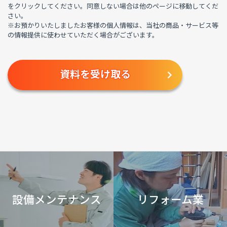
をクリックしてください。同意しない場合は他のページに移動してくだ
(2)各種資料の送付、その他、お客様がお求めになられたサービスをご
さい。
提供するため
(3)お客様へ新たな当社のサービスの立案や、サービス内容の充実等に
※お預かりいたしましたお客様の個人情報は、当社の商品・サービス等
反映させていただくため
の情報提供に使わせていただく場合がございます。
■ 個人情報の第三者提供について
法令に基づく場合を除き、あらかじめご本人の同意を得ることなく、個
人情報を第三者に提供しません。
■ 個人情報提供の任意性ついて
当社に対して個人情報を提出することは任意ですが、提出されない場合
には、当社からの返信やサービスを実施できない場合があります。
■ 個人情報の委託について
利用目的の達成に必要な範囲内において、他の事業者へ個人情報を委託
することがあります。
この場合には、個人情報保護体制が整備された委託先を選定するととも
に、個人情報保護に関する契約を締結します。
設備メンテナンス
リフォーム業
■ クッキー（cookie）の使用によるアクセス情報の収集
当ウェブサイトでは、お客さまのホームページ利用状況を、クッキー
※1という技術を用いて取得しています。
※1 クッキー（cookie）とは、ウェブサイトに訪問されたお客さまの