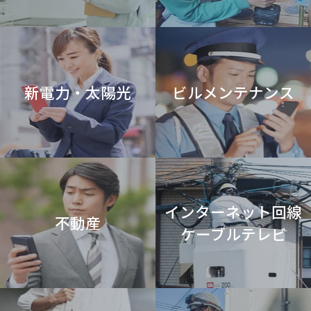
［ブラウザを識別する情報］を、お客さまのコンピュータ端末等（モバ
イル、タブレット、その他デバイスを含む）に保存することで、お客さ
まが再度、当サイトを訪問された際に、より便利にご利用、閲覧してい
ただくための技術です。
■ 取得した個人情報の開示等および問合せ窓口
当社がご本人又はその代理人から、当社が保有する個人情報について、
新電力・太陽光
ビルメンテナンス
ご本人(又はその代理人)からの求めにより、
利用目的の通知、開示、訂正、追加、削除、消去及び利用または第三者
への提供の停止、第三者提供の記録（以下、“開示等の請求”という。）
の停止に応じます。
なお、下記に該当する場合は、その旨をお知らせし、求めに応じないこ
とがあります。
・本人又は第三者の生命，身体又は財産に危害が及ぶおそれのある場合
・違法又は不当な行為を助長し，又は誘発するおそれのある場合
インターネット回線
・国の安全が害されるおそれ，他国若しくは国際機関との信頼関係が損
不動産
なわれるおそれ
ケーブルテレビ
又は他国若しくは国際機関との交渉上不利益を被るおそれのある場合
・犯罪の予防，鎮圧又は捜査その他の公共の安全と秩序維持に支障が及
ぶおそれのある場合
・当社の業務の適正な実施に著しい支障を及ぼすおそれがある場合
・法令に違反することとなる場合
開示や訂正等を請求される場合には、下記までご連絡ください。 折り