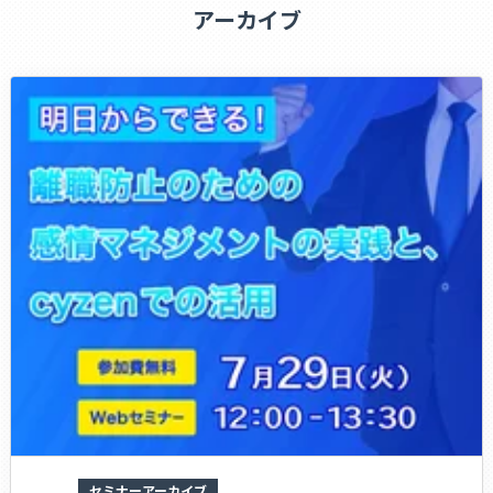
アーカイブ
れるおそれ
又は他国若しくは国際機関との交渉上不利益を被るおそれのある場合
・犯罪の予防，鎮圧又は捜査その他の公共の安全と秩序維持に支障が及ぶお
それのある場合
・当社の業務の適正な実施に著しい支障を及ぼすおそれがある場合
・法令に違反することとなる場合
開示や訂正等を請求される場合には、下記までご連絡ください。 折り返し
手続きのご案内をさせていただきます。
＜個人情報の取扱いに関する問合せ＞
〒105-0004
東京都港区新橋五丁目35番8号 水野ビル2階
レッドフォックス株式会社 「個人情報問合せ窓口」宛て
Tel:03-6452-8040(代表)
Mail:privacy@redfox.co.jp
セミナーアーカイブ