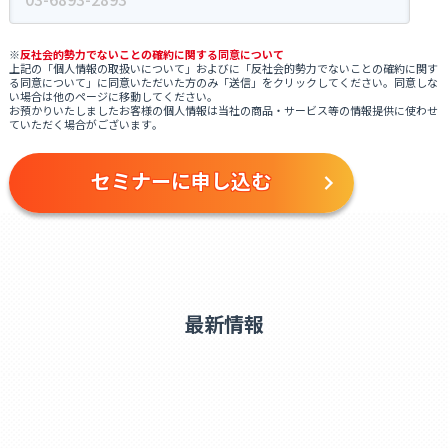
■ クッキー（cookie）の使用によるアクセス情報の収集
当ウェブサイトでは、お客さまのホームページ利用状況を、クッキー※1と
いう技術を用いて取得しています。
※
反社会的勢力でないことの確約に関する同意について
※1 クッキー（cookie）とは、ウェブサイトに訪問されたお客さまの［ブラ
上記の「個人情報の取扱いについて」およびに「反社会的勢力でないことの確約に関す
る同意について」に同意いただいた方のみ「送信」をクリックしてください。同意しな
ウザを識別する情報］を、お客さまのコンピュータ端末等（モバイル、タブ
い場合は他のページに移動してください。
レット、その他デバイスを含む）に保存することで、お客さまが再度、当サ
お預かりいたしましたお客様の個人情報は当社の商品・サービス等の情報提供に使わせ
イトを訪問された際に、より便利にご利用、閲覧していただくための技術で
ていただく場合がございます
。
す。
■ 取得した個人情報の開示等および問合せ窓口
当社がご本人又はその代理人から、当社が保有する個人情報について、ご本
人(又はその代理人)からの求めにより、
利用目的の通知、開示、訂正、追加、削除、消去及び利用または第三者への
提供の停止、第三者提供の記録（以下、“開示等の請求”という。）の停止に
応じます。
最新情報
なお、下記に該当する場合は、その旨をお知らせし、求めに応じないことが
あります。
・本人又は第三者の生命，身体又は財産に危害が及ぶおそれのある場合
・違法又は不当な行為を助長し，又は誘発するおそれのある場合
・国の安全が害されるおそれ，他国若しくは国際機関との信頼関係が損なわ