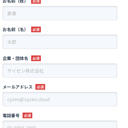
お名前（姓）
(2)各種資料の送付、その他、お客様がお求めになられたサービスをご提供
するため
(3)お客様へ新たな当社のサービスの立案や、サービス内容の充実等に反映
させていただくため
お名前（名）
■ 個人情報の第三者提供について
法令に基づく場合を除き、あらかじめご本人の同意を得ることなく、個人情
報を第三者に提供しません。
企業・団体名
■ 個人情報提供の任意性ついて
当社に対して個人情報を提出することは任意ですが、提出されない場合に
は、当社からの返信やサービスを実施できない場合があります。
メールアドレス
■ 個人情報の委託について
利用目的の達成に必要な範囲内において、他の事業者へ個人情報を委託する
ことがあります。
この場合には、個人情報保護体制が整備された委託先を選定するとともに、
個人情報保護に関する契約を締結します。
電話番号