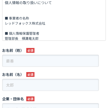
個人情報の取り扱いについて
■ 事業者の名称
レッドフォックス株式会社
■ 個人情報保護管理者
管理部長 横溝竜太郎
■ 利用目的
お名前（姓）
(1)お客様からのお問い合わせに、回答させていただくため
(2)各種資料の送付、その他、お客様がお求めになられたサービ
スをご提供するため
(3)お客様へ新たな当社のサービスの立案や、サービス内容の充
実等に反映させていただくため
お名前（名）
■ 個人情報の第三者提供について
法令に基づく場合を除き、あらかじめご本人の同意を得ることな
く、個人情報を第三者に提供しません。
企業・団体名
■ 個人情報提供の任意性ついて