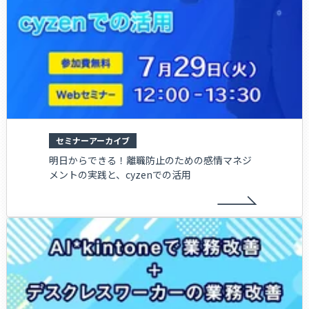
＜個人情報の取扱いに関する問合せ＞
〒105-0004
東京都港区新橋五丁目35番8号 水野ビル2階
レッドフォックス株式会社 「個人情報問合せ窓口」宛て
Tel:03-6452-8040(代表)
Mail:privacy@redfox.co.jp
セミナーアーカイブ
明日からできる！離職防止のための感情マネジ
メントの実践と、cyzenでの活用