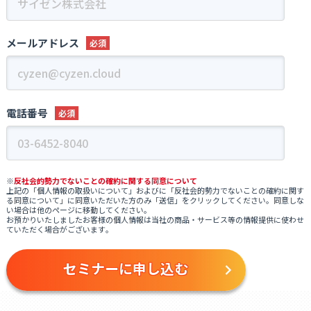
当社に対して個人情報を提出することは任意ですが、提出されな
い場合には、当社からの返信やサービスを実施できない場合があ
ります。
メールアドレス
■ 個人情報の委託について
利用目的の達成に必要な範囲内において、他の事業者へ個人情報
を委託することがあります。
この場合には、個人情報保護体制が整備された委託先を選定する
電話番号
とともに、個人情報保護に関する契約を締結します。
■ クッキー（cookie）の使用によるアクセス情報の収集
当ウェブサイトでは、お客さまのホームページ利用状況を、クッ
キー※1という技術を用いて取得しています。
※
反社会的勢力でないことの確約に関する同意について
上記の「個人情報の取扱いについて」およびに「反社会的勢力でないことの確約に関す
※1 クッキー（cookie）とは、ウェブサイトに訪問されたお客さ
る同意について」に同意いただいた方のみ「送信」をクリックしてください。同意しな
まの［ブラウザを識別する情報］を、お客さまのコンピュータ端
い場合は他のページに移動してください。
お預かりいたしましたお客様の個人情報は当社の商品・サービス等の情報提供に使わせ
末等（モバイル、タブレット、その他デバイスを含む）に保存す
ていただく場合がございます
。
ることで、お客さまが再度、当サイトを訪問された際に、より便
利にご利用、閲覧していただくための技術です。
■ 取得した個人情報の開示等および問合せ窓口
当社がご本人又はその代理人から、当社が保有する個人情報につ
いて、ご本人(又はその代理人)からの求めにより、