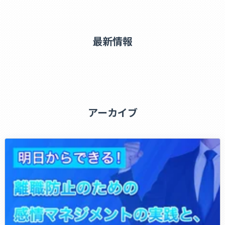
利用目的の通知、開示、訂正、追加、削除、消去及び利用または
第三者への提供の停止、第三者提供の記録（以下、“開示等の請
求”という。）の停止に応じます。
最新情報
なお、下記に該当する場合は、その旨をお知らせし、求めに応じ
ないことがあります。
・本人又は第三者の生命，身体又は財産に危害が及ぶおそれのあ
る場合
・違法又は不当な行為を助長し，又は誘発するおそれのある場合
・国の安全が害されるおそれ，他国若しくは国際機関との信頼関
係が損なわれるおそれ
アーカイブ
又は他国若しくは国際機関との交渉上不利益を被るおそれのある
場合
・犯罪の予防，鎮圧又は捜査その他の公共の安全と秩序維持に支
障が及ぶおそれのある場合
・当社の業務の適正な実施に著しい支障を及ぼすおそれがある場
合
・法令に違反することとなる場合
開示や訂正等を請求される場合には、下記までご連絡ください。
折り返し手続きのご案内をさせていただきます。