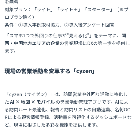
を無料
対象プラン：「ライト」「ライト＋」「スターター」（※プ
ロプラン除く）
条件：①導入事例取材協力、②導入後アンケート回答
「スマホ1つで外回りの仕事が“見える化”」をテーマに、
関
西・中国地方エリアの企業
の営業現場にDXの第一歩を提供し
ます。
現場の営業活動を変革する「cyzen」
「cyzen（サイゼン）」は、訪問営業や外回り活動に特化し
た
AI × 地図 × モバイル
の営業活動管理アプリです。AIによ
る訪問ルート最適化、報告と訪問リストの自動連動、名刺OC
Rによる顧客情報登録、活動量を可視化するダッシュボードな
ど、現場に根ざした多彩な機能を提供します。