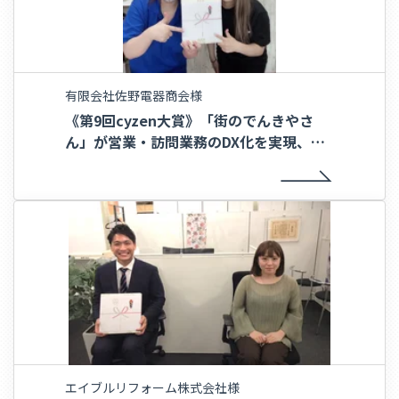
有限会社佐野電器商会様
《第9回cyzen大賞》「街のでんきやさ
ん」が営業・訪問業務のDX化を実現、訪
問件数2倍・75%の業務削減を達成〜有限
会社佐野電器商会様〜
エイブルリフォーム株式会社様