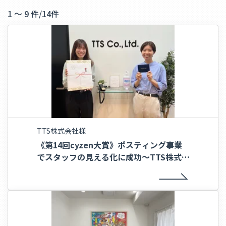
1 ～ 9 件
/
14件
TTS株式会社様
《第14回cyzen大賞》ポスティング事業
でスタッフの見える化に成功〜TTS株式会
社様〜