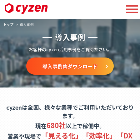
トップ
導入事例
導入事例
お客様のcyzen活用事例をご覧ください。
導入事例集ダウンロード
cyzenは全国、様々な業種でご利用いただいており
ます。
680社
現在
以上で稼働中。
「見える化」「効率化」「DX
営業や現場で