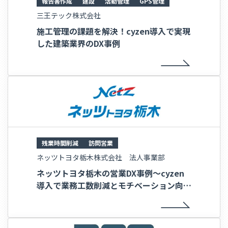
報告書作成
建設
活動管理
GPS管理
三王テック株式会社
施工管理の課題を解決！cyzen導入で実現
した建築業界のDX事例
残業時間削減
訪問営業
ネッツトヨタ栃木株式会社 法人事業部
ネッツトヨタ栃木の営業DX事例～cyzen
導入で業務工数削減とモチベーション向上
～