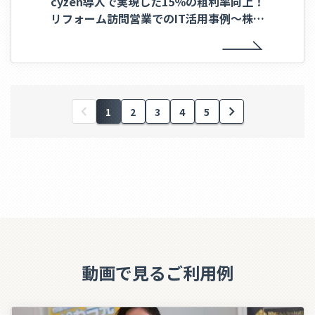
cyzen導入で実現した15％の粗利率向上！
リフォーム訪問営業でのIT活用事例～株式
会社幸和様～
1
2
3
4
5
動画で見るご利用例