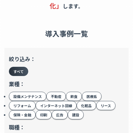
化」
します。
導入事例一覧
絞り込み：
すべて
業種：
設備メンテナンス
不動産
飲食
医療系
リフォーム
インターネット回線
化粧品
リース
保険・金融
印刷
広告
建設
職種：