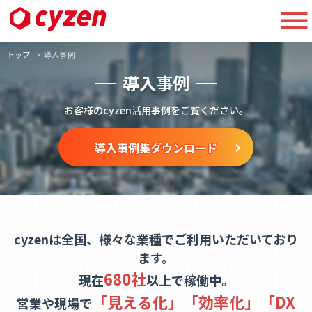
トップ
導入事例
導入事例
お客様のcyzen活用事例をご覧ください。
導入事例集ダウンロード
cyzenは全国、様々な業種でご利用いただいており
ます。
680社
現在
以上で稼働中。
「見える化」「効率化」「DX
営業や現場で