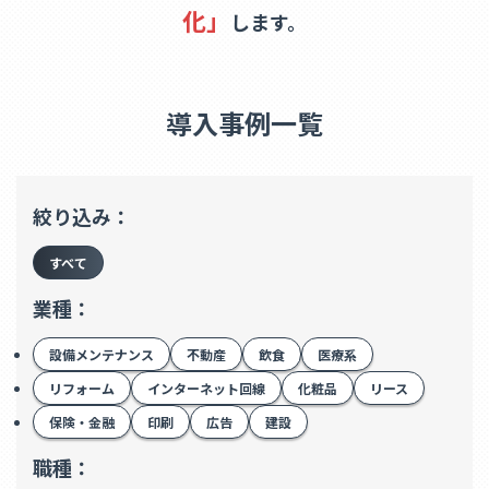
化」
します。
導入事例一覧
絞り込み：
すべて
業種：
設備メンテナンス
不動産
飲食
医療系
リフォーム
インターネット回線
化粧品
リース
保険・金融
印刷
広告
建設
職種：