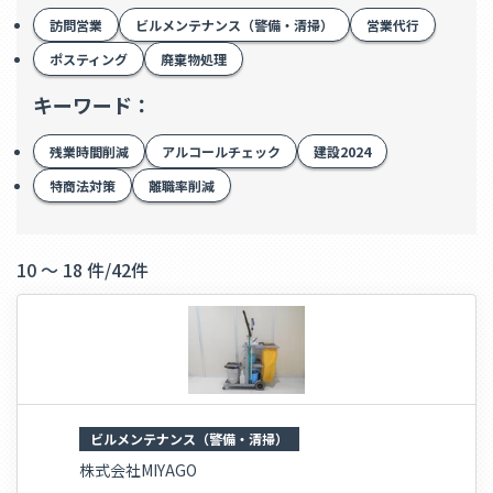
訪問営業
ビルメンテナンス（警備・清掃）
営業代行
ポスティング
廃棄物処理
キーワード：
残業時間削減
アルコールチェック
建設2024
特商法対策
離職率削減
10 ～ 18 件
/
42件
ビルメンテナンス（警備・清掃）
株式会社MIYAGO