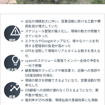
会社の規模拡大に伴い、営業活動に掛ける工数や費
用負担が増大していた
スケジュール管理が属人化し、現場の動きが把握で
きていなかった
課題
エクセルやGoogleマップなど、様々なツールを利
用する管理側の負担が高かった
GPSを活用して現場のリアルタイムな動きを見える
化
cyzenのスケジュール管理でメンバー全体の予定を
一元で把握
解決策
顧客情報のマッピングや報告書で、近隣への挨拶や
OB客訪問を可視化
現場の動きを把握できるようになり、営業活動が効
率化した
OB顧客への訪問が漏れなく行えるようになり、案
件数が増加した
成果
粗利率が15％改善、現場社員の意識改革にも貢献