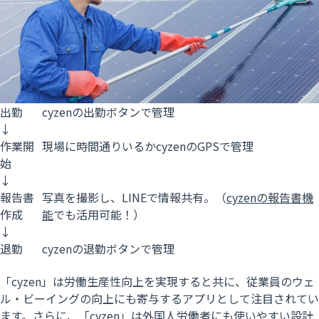
出勤
cyzenの出勤ボタンで管理
↓
作業開
現場に時間通りいるかcyzenのGPSで管理
始
↓
報告書
写真を撮影し、LINEで情報共有。（
cyzenの報告書機
作成
能
でも活用可能！）
↓
退勤
cyzenの退勤ボタンで管理
「cyzen」は
労働生産性向上
を実現すると共に、従業員のウェ
ル・ビーイングの向上にも寄与するアプリとして注目されてい
ます。さらに、「cyzen」は
外国人労働者
にも使いやすい設計