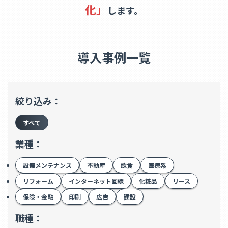
化」
します。
導入事例一覧
絞り込み：
すべて
業種：
設備メンテナンス
不動産
飲食
医療系
リフォーム
インターネット回線
化粧品
リース
保険・金融
印刷
広告
建設
職種：