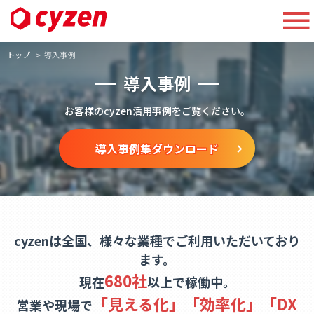
トップ
導入事例
導入事例
お客様のcyzen活用事例をご覧ください。
導入事例集ダウンロード
cyzenは全国、様々な業種でご利用いただいており
ます。
680社
現在
以上で稼働中。
「見える化」「効率化」「DX
営業や現場で