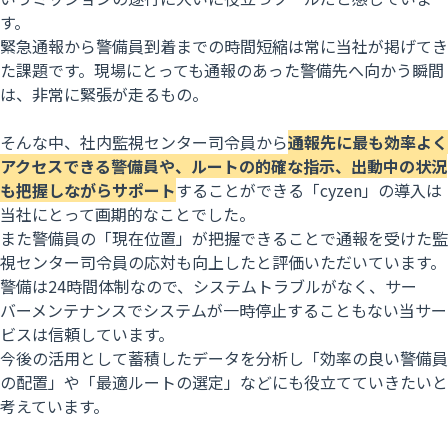
す。
緊急通報から警備員到着までの時間短縮は常に当社が掲げてき
た課題です。現場にとっても通報のあった警備先へ向かう瞬間
は、非常に緊張が走るもの。
そんな中、社内監視センター司令員から
通報先に最も効率よく
アクセスできる警備員や、ルートの的確な指示、出動中の状況
も把握しながらサポート
することができる「cyzen」の導入は
当社にとって画期的なことでした。
また警備員の「現在位置」が把握できることで通報を受けた監
視センター司令員の応対も向上したと評価いただいています。
警備は24時間体制なので、システムトラブルがなく、サー
バーメンテナンスでシステムが一時停止することもない当サー
ビスは信頼しています。
今後の活用として蓄積したデータを分析し「効率の良い警備員
の配置」や「最適ルートの選定」などにも役立てていきたいと
考えています。