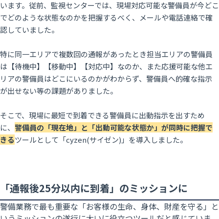
います。従前、監視センターでは、現場対応可能な警備員が今どこ
でどのような状態なのかを把握するべく、メールや電話連絡で確
認していました。
特に同一エリアで複数回の通報があったとき担当エリアの警備員
は【待機中】【移動中】【対応中】なのか、また応援可能な他エ
リアの警備員はどこにいるのかがわからず、警備員へ的確な指示
が出せない等の課題がありました。
そこで、現場に最短で到着できる警備員に出動指示を出すため
に、
警備員の「現在地」と「出動可能な状態か」が同時に把握で
きる
ツールとして「cyzen(サイゼン)」を導入しました。
「通報後25分以内に到着」のミッションに
警備業務で最も重要な「お客様の生命、身体、財産を守る」と
いうミッションの遂行に大いに役立つツールだと感じていま