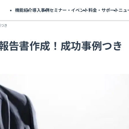
機能紹介
導入事例
セミナー・イベント
料金・サポート
ニュ
例つき
報告書作成！成功事例つき