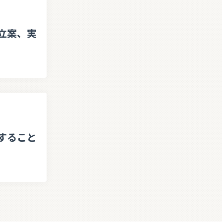
立案、実
すること