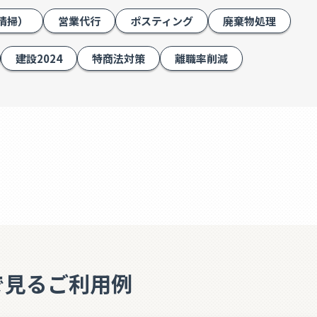
清掃）
営業代行
ポスティング
廃棄物処理
建設2024
特商法対策
離職率削減
で見るご利用例