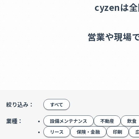
cyzen
営業や現場
絞り込み：
すべて
業種：
設備メンテナンス
不動産
飲食
リース
保険・金融
印刷