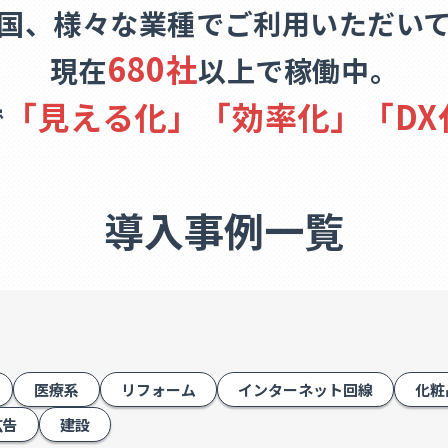
は全国、様々な業種でご利用いただい
680社
現在
以上で稼働中。
「見える化」「効率化」「DX
で
導入事例一覧
医療系
リフォーム
インターネット回線
化粧
広告
建設