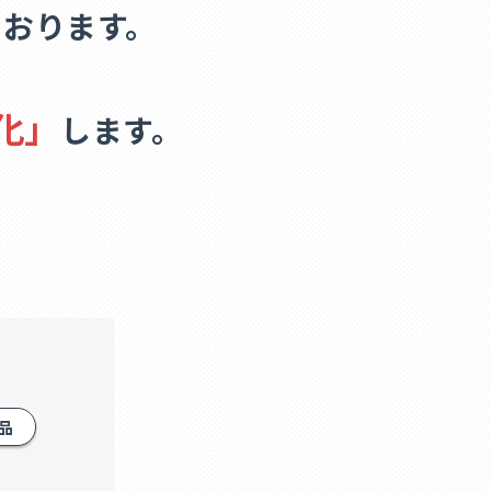
ております。
化」
します。
品