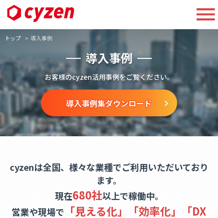
トップ
導入事例
導入事例
お客様のcyzen活用事例をご覧ください。
導入事例集ダウンロード
cyzenは全国、様々な業種でご利用いただいており
ます。
680社
現在
以上で稼働中。
「見える化」「効率化」「DX
営業や現場で