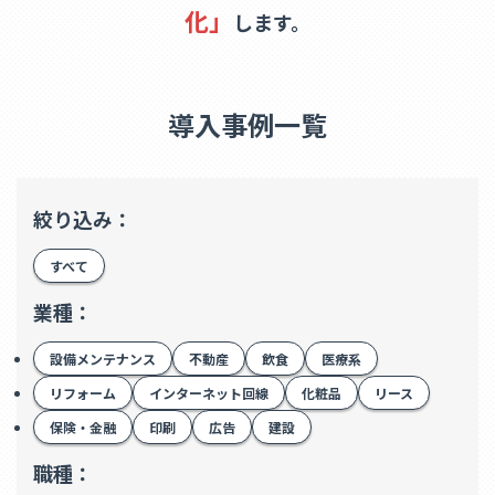
化」
します。
導入事例一覧
絞り込み：
すべて
業種：
設備メンテナンス
不動産
飲食
医療系
リフォーム
インターネット回線
化粧品
リース
保険・金融
印刷
広告
建設
職種：