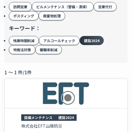
訪問営業
ビルメンテナンス（警備・清掃）
営業代行
ポスティング
廃棄物処理
キーワード：
残業時間削減
アルコールチェック
建設2024
特商法対策
離職率削減
1 ～ 1 件
/
1件
設備メンテナンス
建設2024
株式会社EFT山陽防災