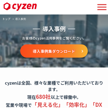
トップ
導入事例
導入事例
お客様のcyzen活用事例をご覧ください。
導入事例集ダウンロード
cyzenは全国、様々な業種でご利用いただいており
ます。
680社
現在
以上で稼働中。
「見える化」「効率化」「DX
営業や現場で