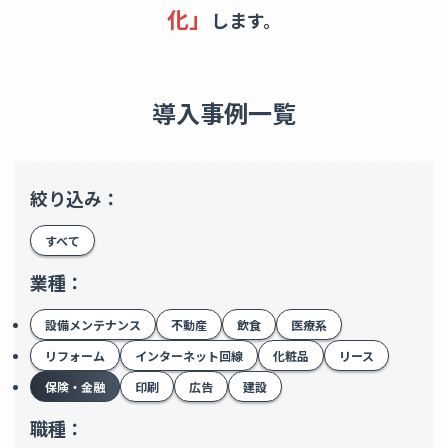
化」
します。
導入事例一覧
絞り込み：
すべて
業種：
設備メンテナンス
不動産
飲食
医療系
リフォーム
インターネット回線
化粧品
リース
保険・金融
印刷
広告
建設
職種：