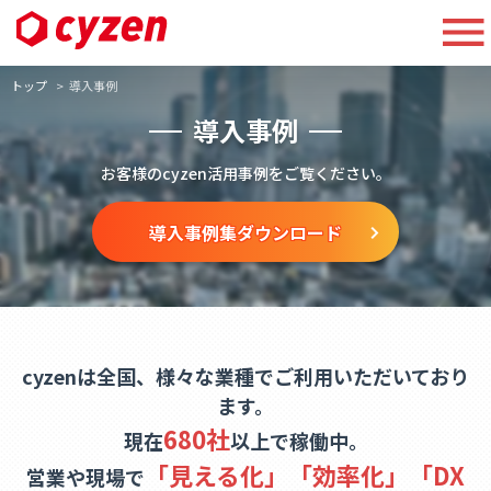
トップ
導入事例
導入事例
お客様のcyzen活用事例をご覧ください。
導入事例集ダウンロード
cyzenは全国、様々な業種でご利用いただいており
ます。
680社
現在
以上で稼働中。
「見える化」「効率化」「DX
営業や現場で