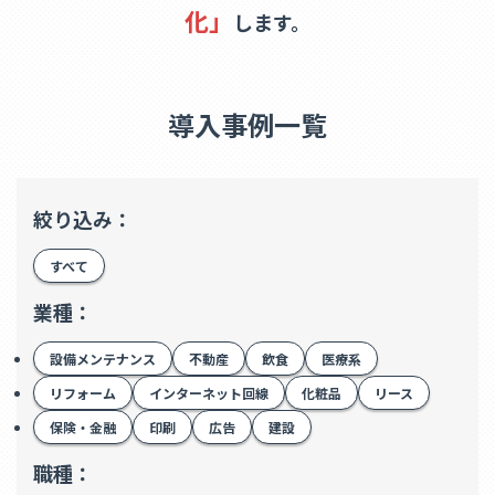
化」
します。
導入事例一覧
絞り込み：
すべて
業種：
設備メンテナンス
不動産
飲食
医療系
リフォーム
インターネット回線
化粧品
リース
保険・金融
印刷
広告
建設
職種：