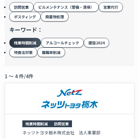
訪問営業
ビルメンテナンス（警備・清掃）
営業代行
ポスティング
廃棄物処理
キーワード：
残業時間削減
アルコールチェック
建設2024
特商法対策
離職率削減
1 ～ 4 件
/
4件
残業時間削減
訪問営業
ネッツトヨタ栃木株式会社 法人事業部